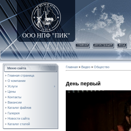
ООО НПФ "ПИК"
главная
регистрация
вход
Главная
»
Видео
»
Общество
Меню сайта
Главная страница
О компании
День первый
Услуги
Цены
Контакты
Вакансии
Каталог файлов
Галерея
Новости сайта
Каталог статей