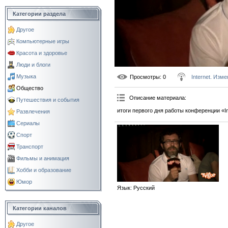
Категории раздела
Другое
Компьютерные игры
Красота и здоровье
Люди и блоги
Музыка
Просмотры
: 0
Internet. Изм
Общество
Описание материала
:
Путешествия и события
итоги первого дня работы конференции «In
Развлечения
Сериалы
Спорт
Транспорт
Фильмы и анимация
Хобби и образование
Юмор
Язык
: Русский
Категории каналов
Другое