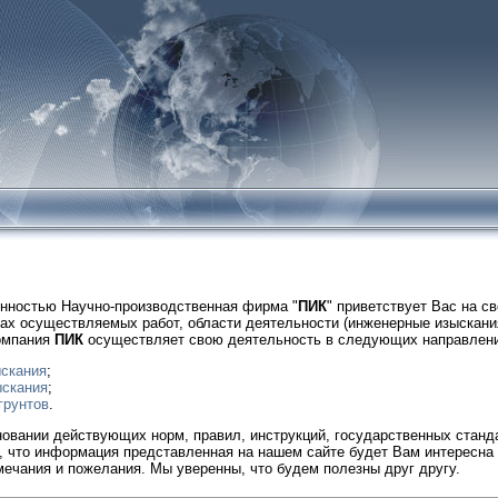
енностью Научно-производственная фирма "
ПИК
" приветствует Вас на с
ах осуществляемых работ, области деятельности (инженерные изыскан
омпания
ПИК
осуществляет свою деятельность в следующих направлени
ыскания
;
ыскания
;
грунтов
.
новании действующих норм, правил, инструкций, государственных стан
, что информация представленная на нашем сайте будет Вам интересна 
ечания и пожелания. Мы уверенны, что будем полезны друг другу.