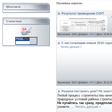
Последние новости
ВКонтакте
Результат проведения СОУТ
...
Статистика
ЗА
ЧЕСТНЫЙ
Просмотров:
1916
|
Добавил:
uBAH
|
Дата:
19.06.2
БИЗНЕС
C наступающим новым 2016 годо
...
Читать дальше »
Просмотров:
3147
|
Добавил:
uBAH
|
Дата:
30.12.2
Решили построить дом? Не знаете
Любой процесс строительства начи
природных условий района строите
Не пугайтесь так сразу, предпол
узнаете:
...
Читать дальше »