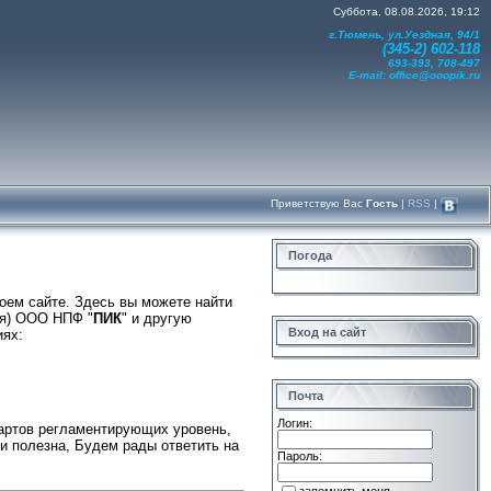
Суббота, 08.08.2026, 19:12
г.Тюмень, ул.Уездная, 94/1
(345-2) 602-118
693-393, 708-497
E-mail:
office@ooopik.ru
Приветствую Вас
Гость
|
RSS
|
Погода
воем сайте. Здесь вы можете найти
ия) ООО НПФ "
ПИК
" и другую
Вход на сайт
ях:
Почта
Логин:
дартов регламентирующих уровень,
и полезна, Будем рады ответить на
Пароль: