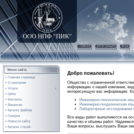
ООО НПФ "ПИК"
главная
регистрация
вход
Меню сайта
Добро пожаловать!
Главная страница
Общество с ограниченной ответств
О компании
информацию о нашей компании, вид
Услуги
интересующую вас информацию. К
Цены
Контакты
Инженерно-геологические из
Инженерно-геодезические из
Вакансии
Лабораторные исследования 
Каталог файлов
Галерея
Все виды работ выполняются на ос
Новости сайта
качество и объемы работ. Надеемся
Ваши вопросы, выслушать Ваши зам
Каталог статей