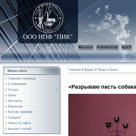
ООО НПФ "ПИК"
главная
регистрация
вход
Главная
»
Видео
»
Люди и блоги
Меню сайта
Главная страница
О компании
«Разрываю пасть соба
Услуги
Цены
Контакты
Вакансии
Каталог файлов
Галерея
Новости сайта
Каталог статей