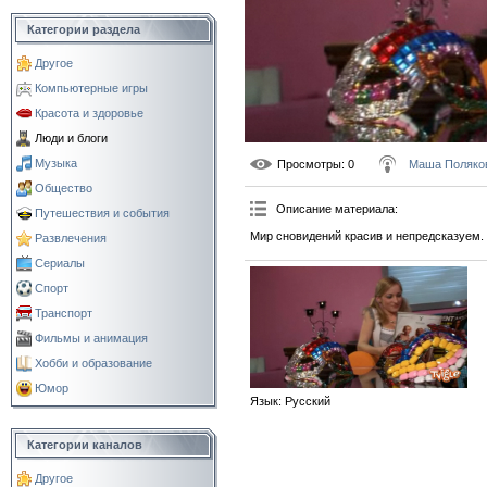
Категории раздела
Другое
Компьютерные игры
Красота и здоровье
Люди и блоги
Музыка
Просмотры
: 0
Маша Поляко
Общество
Описание материала
:
Путешествия и события
Мир сновидений красив и непредсказуем. 
Развлечения
Сериалы
Спорт
Транспорт
Фильмы и анимация
Хобби и образование
Юмор
Язык
: Русский
Категории каналов
Другое