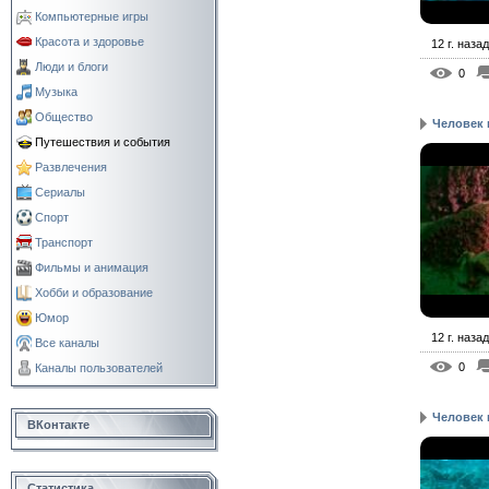
Компьютерные игры
Красота и здоровье
12 г. назад
Люди и блоги
0
Музыка
Общество
Человек 
Путешествия и события
Развлечения
Сериалы
Спорт
Транспорт
Фильмы и анимация
Хобби и образование
Юмор
12 г. назад
Все каналы
0
Каналы пользователей
Человек 
ВКонтакте
Статистика