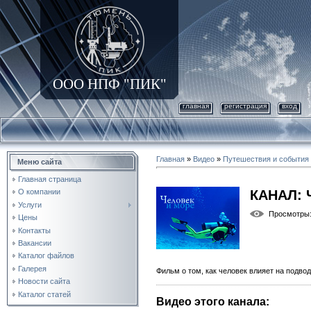
ООО НПФ "ПИК"
главная
регистрация
вход
Главная
»
Видео
»
Путешествия и события
Меню сайта
Главная страница
КАНАЛ: 
О компании
Услуги
Просмотры
Цены
Контакты
Вакансии
Каталог файлов
Галерея
Фильм о том, как человек влияет на подво
Новости сайта
Каталог статей
Видео этого канала
: