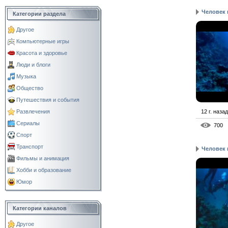
Человек 
Категории раздела
Другое
Компьютерные игры
Красота и здоровье
Люди и блоги
Музыка
Общество
Путешествия и события
12 г. назад
Развлечения
Сериалы
700
Спорт
Транспорт
Человек 
Фильмы и анимация
Хобби и образование
Юмор
Категории каналов
Другое