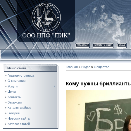
ООО НПФ "ПИК"
главная
регистрация
вход
Главная
»
Видео
»
Общество
Меню сайта
Главная страница
О компании
Кому нужны бриллиант
Услуги
Цены
Контакты
Вакансии
Каталог файлов
Галерея
Новости сайта
Каталог статей