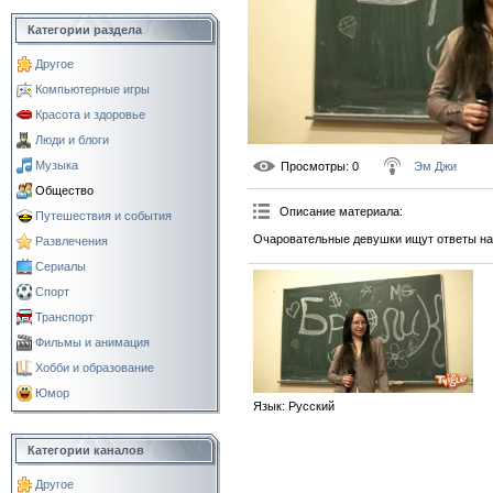
Категории раздела
Другое
Компьютерные игры
Красота и здоровье
Люди и блоги
Музыка
Просмотры
: 0
Эм Джи
Общество
Описание материала
:
Путешествия и события
Очаровательные девушки ищут ответы на
Развлечения
Сериалы
Спорт
Транспорт
Фильмы и анимация
Хобби и образование
Юмор
Язык
: Русский
Категории каналов
Другое