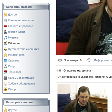
Категории раздела
Другое
Компьютерные игры
Красота и здоровье
Люди и блоги
Музыка
Общество
Путешествия и события
Развлечения
Просмотры
: 0
Инфороманти
Сериалы
Спорт
Описание материала
:
Транспорт
Стихотворение «Плыви, мой кирпич» Андр
Фильмы и анимация
Хобби и образование
Юмор
Категории каналов
Другое