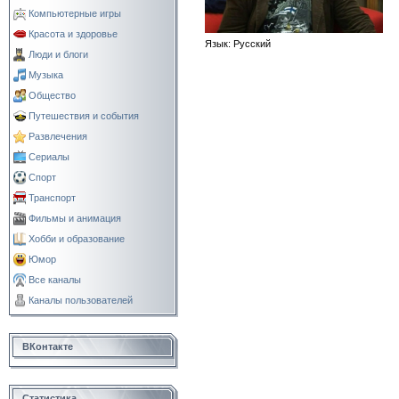
Компьютерные игры
Красота и здоровье
Язык
: Русский
Люди и блоги
Музыка
Общество
Путешествия и события
Развлечения
Сериалы
Спорт
Транспорт
Фильмы и анимация
Хобби и образование
Юмор
Все каналы
Каналы пользователей
ВКонтакте
Статистика