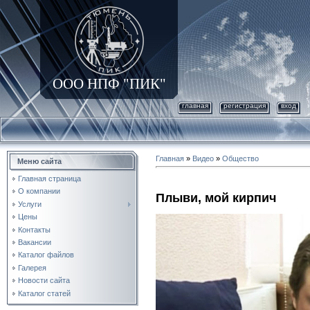
ООО НПФ "ПИК"
главная
регистрация
вход
Главная
»
Видео
»
Общество
Меню сайта
Главная страница
О компании
Плыви, мой кирпич
Услуги
Цены
Контакты
Вакансии
Каталог файлов
Галерея
Новости сайта
Каталог статей