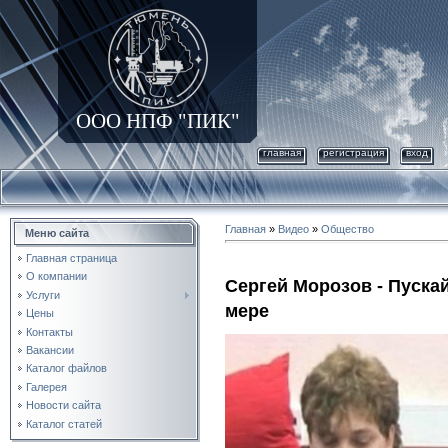
ООО НПФ "ПИК"
главная
регистрация
вход
Главная
»
Видео
»
Общество
Меню сайта
Главная страница
О компании
Сергей Морозов - Пускай
Услуги
мере
Цены
Контакты
Вакансии
Каталог файлов
Галерея
Новости сайта
Каталог статей