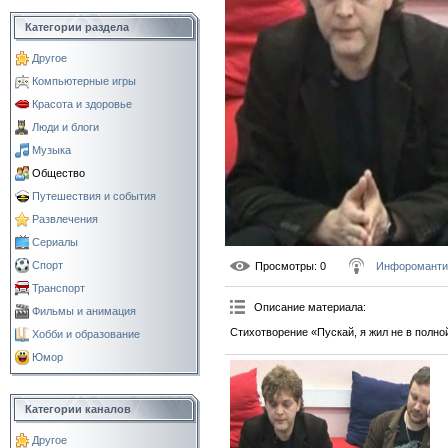
Категории раздела
Другое
Компьютерные игры
Красота и здоровье
Люди и блоги
Музыка
Общество
Путешествия и события
Развлечения
Сериалы
Спорт
Просмотры
: 0
Инфороманти
Транспорт
Описание материала
:
Фильмы и анимация
Стихотворение «Пускай, я жил не в полно
Хобби и образование
Юмор
Категории каналов
Другое