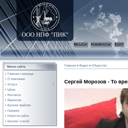
ООО НПФ "ПИК"
главная
регистрация
вход
Главная
»
Видео
»
Общество
Меню сайта
Главная страница
О компании
Сергей Морозов - То вр
Услуги
Цены
Контакты
Вакансии
Каталог файлов
Галерея
Новости сайта
Каталог статей