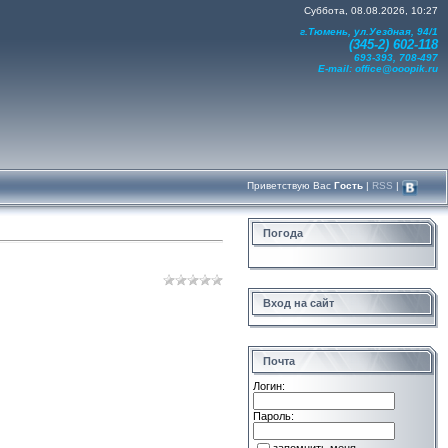
Суббота, 08.08.2026, 10:27
г.Тюмень, ул.Уездная, 94/1
(345-2) 602-118
693-393, 708-497
E-mail:
office@ooopik.ru
Приветствую Вас
Гость
|
RSS
|
Погода
Вход на сайт
Почта
Логин:
Пароль: