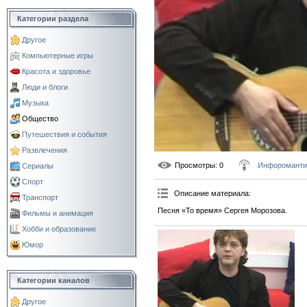
Категории раздела
Другое
Компьютерные игры
Красота и здоровье
Люди и блоги
Музыка
Общество
Путешествия и события
Развлечения
Просмотры
: 0
Инфороманти
Сериалы
Спорт
Описание материала
:
Транспорт
Песня «То время» Сергея Морозова.
Фильмы и анимация
Хобби и образование
Юмор
Категории каналов
Другое