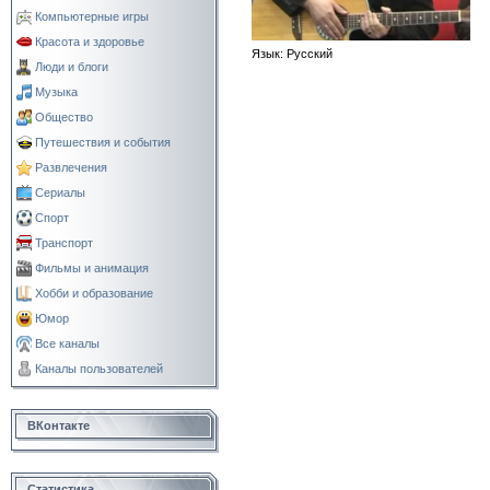
Компьютерные игры
Красота и здоровье
Язык
: Русский
Люди и блоги
Музыка
Общество
Путешествия и события
Развлечения
Сериалы
Спорт
Транспорт
Фильмы и анимация
Хобби и образование
Юмор
Все каналы
Каналы пользователей
ВКонтакте
Статистика