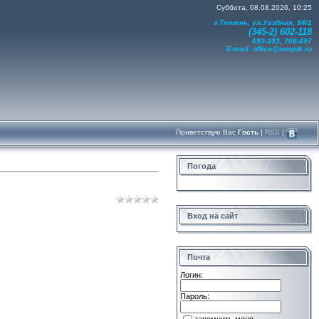
Суббота, 08.08.2026, 10:25
г.Тюмень, ул.Уездная, 94/1
(345-2) 602-118
693-393, 708-497
E-mail:
office@ooopik.ru
Приветствую Вас
Гость
|
RSS
|
Погода
Вход на сайт
Почта
Логин:
Пароль: