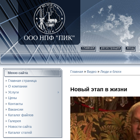
ООО НПФ "ПИК"
главная
регистрация
вход
Главная
»
Видео
»
Люди и блоги
Меню сайта
Главная страница
О компании
Новый этап в жизни
Услуги
Цены
Контакты
Вакансии
Каталог файлов
Галерея
Новости сайта
Каталог статей