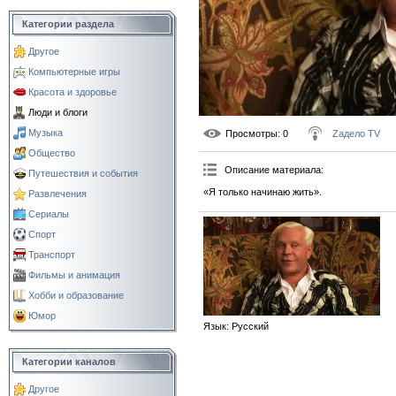
Категории раздела
Другое
Компьютерные игры
Красота и здоровье
Люди и блоги
Музыка
Просмотры
: 0
Zадело TV
Общество
Описание материала
:
Путешествия и события
«Я только начинаю жить».
Развлечения
Сериалы
Спорт
Транспорт
Фильмы и анимация
Хобби и образование
Юмор
Язык
: Русский
Категории каналов
Другое