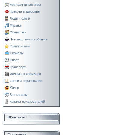
Компьютерные игры
Красота и здоровье
Люди и блоги
Музыка
Общество
Путешествия и события
Развлечения
Сериалы
Спорт
Транспорт
Фильмы и анимация
Хобби и образование
Юмор
Все каналы
Каналы пользователей
ВКонтакте
Статистика