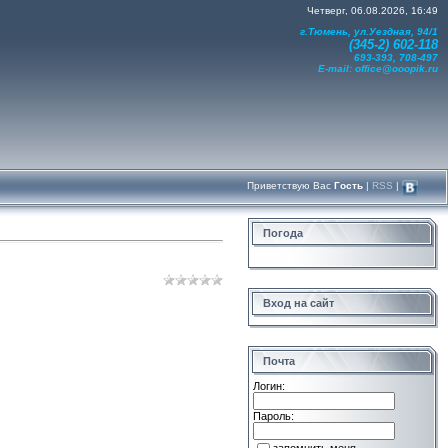
Четверг, 06.08.2026, 16:49
г.Тюмень, ул.Уездная, 94/1
(345-2) 602-118
693-393, 708-497
E-mail:
office@ooopik.ru
Приветствую Вас
Гость
|
RSS
|
Погода
Вход на сайт
Почта
Логин:
Пароль: