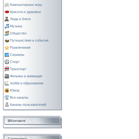
Компьютерные игры
Красота и здоровье
Люди и блоги
Музыка
Общество
Путешествия и события
Развлечения
Сериалы
Спорт
Транспорт
Фильмы и анимация
Хобби и образование
Юмор
Все каналы
Каналы пользователей
ВКонтакте
Статистика