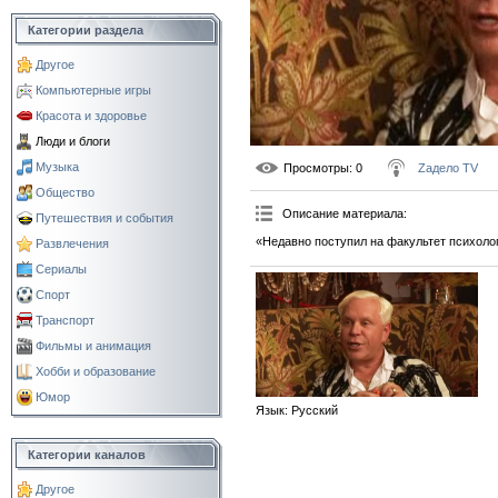
Категории раздела
Другое
Компьютерные игры
Красота и здоровье
Люди и блоги
Музыка
Просмотры
: 0
Zадело TV
Общество
Описание материала
:
Путешествия и события
«Недавно поступил на факультет психоло
Развлечения
Сериалы
Спорт
Транспорт
Фильмы и анимация
Хобби и образование
Юмор
Язык
: Русский
Категории каналов
Другое