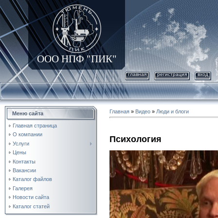
ООО НПФ "ПИК"
главная
регистрация
вход
Главная
»
Видео
»
Люди и блоги
Меню сайта
Главная страница
О компании
Психология
Услуги
Цены
Контакты
Вакансии
Каталог файлов
Галерея
Новости сайта
Каталог статей