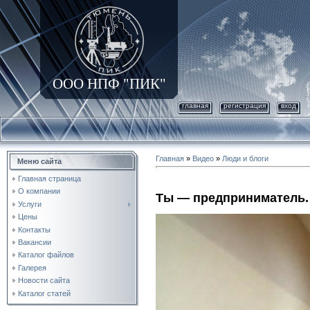
ООО НПФ "ПИК"
главная
регистрация
вход
Главная
»
Видео
»
Люди и блоги
Меню сайта
Главная страница
О компании
Ты — предприниматель. 
Услуги
Цены
Контакты
Вакансии
Каталог файлов
Галерея
Новости сайта
Каталог статей