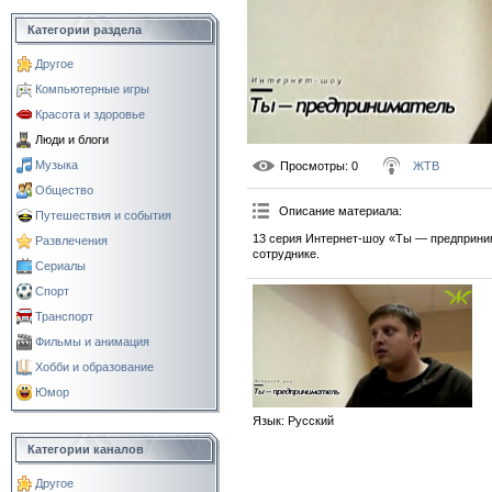
Категории раздела
Другое
Компьютерные игры
Красота и здоровье
Люди и блоги
Музыка
Просмотры
: 0
ЖТВ
Общество
Описание материала
:
Путешествия и события
13 серия Интернет-шоу «Ты — предприни
Развлечения
сотруднике.
Сериалы
Спорт
Транспорт
Фильмы и анимация
Хобби и образование
Юмор
Язык
: Русский
Категории каналов
Другое