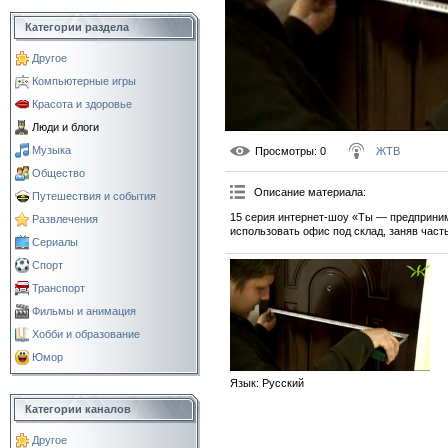
Категории раздела
Другое
Компьютерные игры
Красота и здоровье
Люди и блоги
Музыка
Просмотры
: 0
ЖТВ
Общество
Описание материала
:
Путешествия и события
15 серия интернет-шоу «Ты — предприни
Развлечения
использовать офис под склад, заняв част
Сериалы
Спорт
Транспорт
Фильмы и анимация
Хобби и образование
Юмор
Язык
: Русский
Категории каналов
Другое