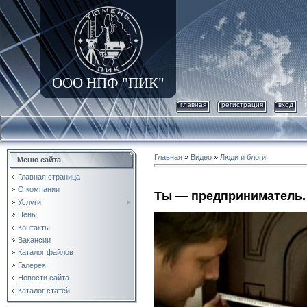
ООО НПФ "ПИК"
главная
регистрация
вход
Главная
»
Видео
»
Люди и блоги
Меню сайта
Главная страница
О компании
Ты — предприниматель. 
Услуги
Цены
Контакты
Вакансии
Каталог файлов
Галерея
Новости сайта
Каталог статей