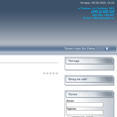
Четверг, 06.08.2026, 14:33
г.Тюмень, ул.Уездная, 94/1
(345-2) 602-118
693-393, 708-497
E-mail:
office@ooopik.ru
Приветствую Вас
Гость
|
RSS
|
Погода
Вход на сайт
Почта
Логин:
Пароль: