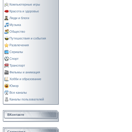
Компьютерные игры
Красота и здоровье
Люди и блоги
Музыка
Общество
Путешествия и события
Развлечения
Сериалы
Спорт
Транспорт
Фильмы и анимация
Хобби и образование
Юмор
Все каналы
Каналы пользователей
ВКонтакте
Статистика