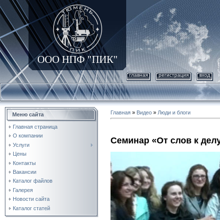
ООО НПФ "ПИК"
главная
регистрация
вход
Главная
»
Видео
»
Люди и блоги
Меню сайта
Главная страница
О компании
Семинар «От слов к дел
Услуги
Цены
Контакты
Вакансии
Каталог файлов
Галерея
Новости сайта
Каталог статей