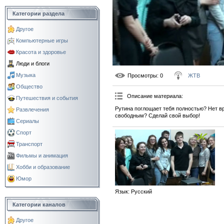
Категории раздела
Другое
Компьютерные игры
Красота и здоровье
Люди и блоги
Музыка
Просмотры
: 0
ЖТВ
Общество
Описание материала
:
Путешествия и события
Рутина поглощает тебя полностью? Нет в
Развлечения
свободным? Сделай свой выбор!
Сериалы
Спорт
Транспорт
Фильмы и анимация
Хобби и образование
Юмор
Язык
: Русский
Категории каналов
Другое