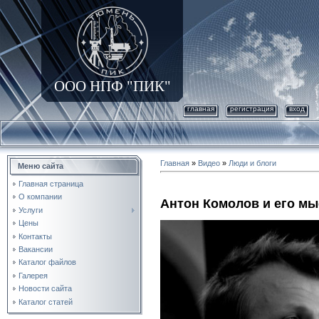
ООО НПФ "ПИК"
главная
регистрация
вход
Главная
»
Видео
»
Люди и блоги
Меню сайта
Главная страница
О компании
Антон Комолов и его м
Услуги
Цены
Контакты
Вакансии
Каталог файлов
Галерея
Новости сайта
Каталог статей