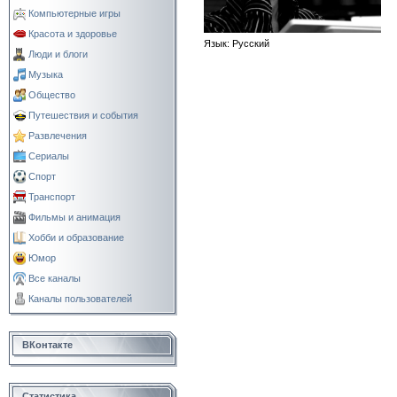
Компьютерные игры
Красота и здоровье
Язык
: Русский
Люди и блоги
Музыка
Общество
Путешествия и события
Развлечения
Сериалы
Спорт
Транспорт
Фильмы и анимация
Хобби и образование
Юмор
Все каналы
Каналы пользователей
ВКонтакте
Статистика