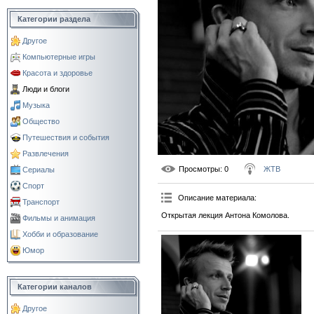
Категории раздела
Другое
Компьютерные игры
Красота и здоровье
Люди и блоги
Музыка
Общество
Путешествия и события
Развлечения
Просмотры
: 0
ЖТВ
Сериалы
Спорт
Описание материала
:
Транспорт
Открытая лекция Антона Комолова.
Фильмы и анимация
Хобби и образование
Юмор
Категории каналов
Другое