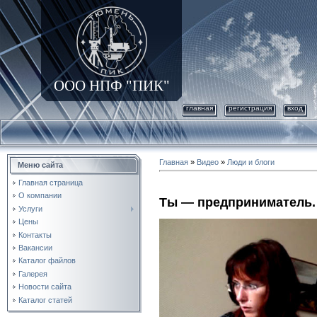
ООО НПФ "ПИК"
главная
регистрация
вход
Главная
»
Видео
»
Люди и блоги
Меню сайта
Главная страница
О компании
Ты — предприниматель.
Услуги
Цены
Контакты
Вакансии
Каталог файлов
Галерея
Новости сайта
Каталог статей