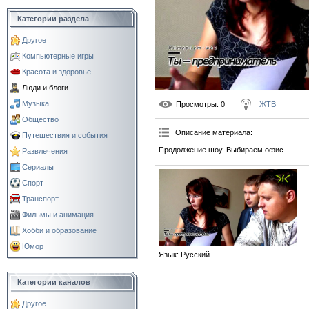
Категории раздела
Другое
Компьютерные игры
Красота и здоровье
Люди и блоги
Музыка
Просмотры
: 0
ЖТВ
Общество
Описание материала
:
Путешествия и события
Продолжение шоу. Выбираем офис.
Развлечения
Сериалы
Спорт
Транспорт
Фильмы и анимация
Хобби и образование
Юмор
Язык
: Русский
Категории каналов
Другое