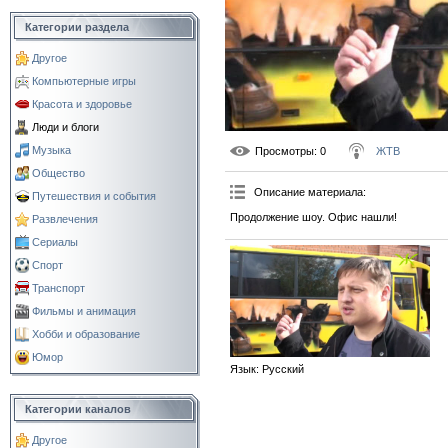
Категории раздела
Другое
Компьютерные игры
Красота и здоровье
Люди и блоги
Музыка
Просмотры
: 0
ЖТВ
Общество
Описание материала
:
Путешествия и события
Продолжение шоу. Офис нашли!
Развлечения
Сериалы
Спорт
Транспорт
Фильмы и анимация
Хобби и образование
Юмор
Язык
: Русский
Категории каналов
Другое