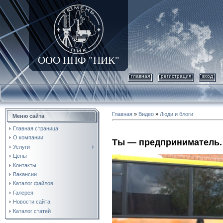
ООО НПФ "ПИК"
главная
регистрация
вход
Главная
»
Видео
»
Люди и блоги
Меню сайта
Главная страница
О компании
Ты — предприниматель.
Услуги
Цены
Контакты
Вакансии
Каталог файлов
Галерея
Новости сайта
Каталог статей