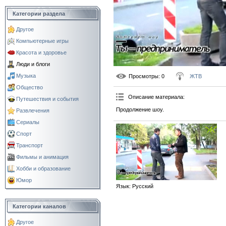
Категории раздела
Другое
Компьютерные игры
Красота и здоровье
Люди и блоги
Музыка
Просмотры
: 0
ЖТВ
Общество
Описание материала
:
Путешествия и события
Продолжение шоу.
Развлечения
Сериалы
Спорт
Транспорт
Фильмы и анимация
Хобби и образование
Юмор
Язык
: Русский
Категории каналов
Другое