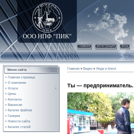
ООО НПФ "ПИК"
главная
регистрация
вход
Главная
»
Видео
»
Люди и блоги
Меню сайта
Главная страница
О компании
Ты — предприниматель. 
Услуги
Цены
Контакты
Вакансии
Каталог файлов
Галерея
Новости сайта
Каталог статей