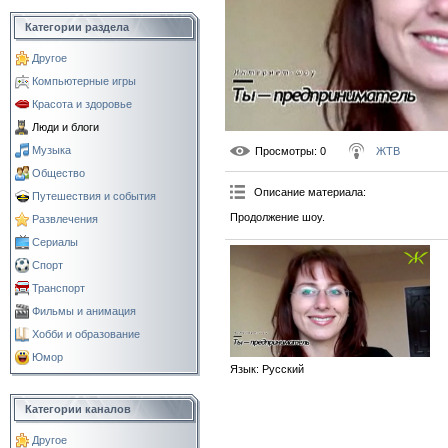
Категории раздела
Другое
Компьютерные игры
Красота и здоровье
Люди и блоги
Музыка
Просмотры
: 0
ЖТВ
Общество
Описание материала
:
Путешествия и события
Продолжение шоу.
Развлечения
Сериалы
Спорт
Транспорт
Фильмы и анимация
Хобби и образование
Юмор
Язык
: Русский
Категории каналов
Другое