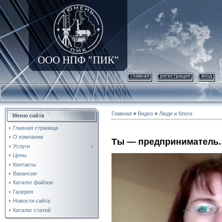
ООО НПФ "ПИК"
главная
регистрация
вход
Главная
»
Видео
»
Люди и блоги
Меню сайта
Главная страница
О компании
Ты — предприниматель. 
Услуги
Цены
Контакты
Вакансии
Каталог файлов
Галерея
Новости сайта
Каталог статей