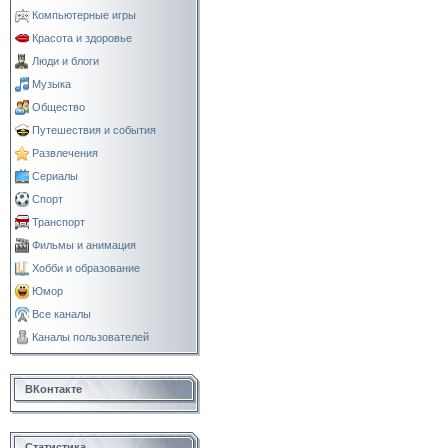
Компьютерные игры
Красота и здоровье
Люди и блоги
Музыка
Общество
Путешествия и события
Развлечения
Сериалы
Спорт
Транспорт
Фильмы и анимация
Хобби и образование
Юмор
Все каналы
Каналы пользователей
ВКонтакте
Статистика