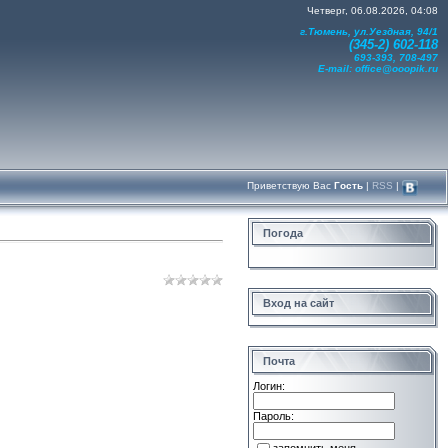
Четверг, 06.08.2026, 04:08
г.Тюмень, ул.Уездная, 94/1
(345-2) 602-118
693-393, 708-497
E-mail:
office@ooopik.ru
Приветствую Вас
Гость
|
RSS
|
Погода
Вход на сайт
Почта
Логин:
Пароль: