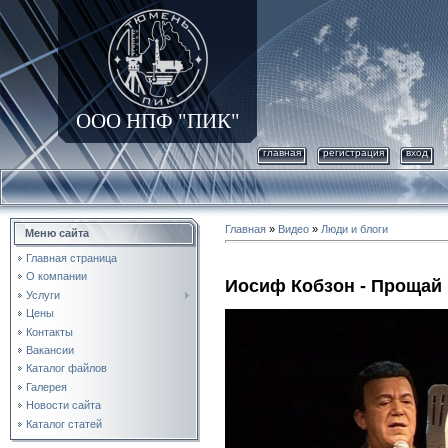
ООО НПФ "ПИК"
главная
регистрация
вход
Главная
»
Видео
»
Люди и блоги
Меню сайта
Главная страница
О компании
Иосиф Кобзон - Прощай
Услуги
Цены
Контакты
Вакансии
Каталог файлов
Галерея
Новости сайта
Каталог статей