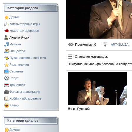
Категории раздела
Другое
Компьютерные игры
Красота и здоровье
Люди и блоги
Музыка
Просмотры
: 0
ART-SLUZA
Общество
Описание материала
:
Путешествия и события
Выступление Иосифа Кобзона на концерт
Развлечения
Сериалы
Спорт
Транспорт
Фильмы и анимация
Хобби и образование
Юмор
Язык
: Русский
Категории каналов
Другое