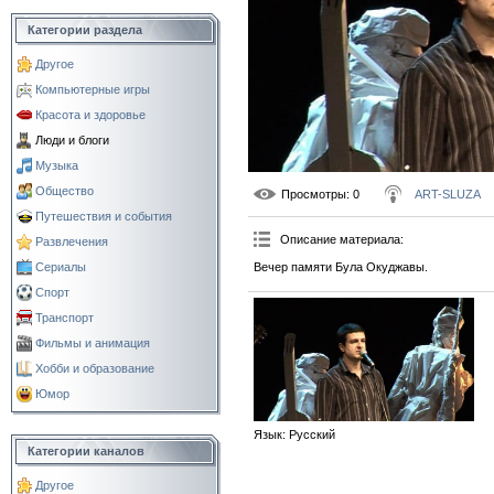
Категории раздела
Другое
Компьютерные игры
Красота и здоровье
Люди и блоги
Музыка
Общество
Просмотры
: 0
ART-SLUZA
Путешествия и события
Описание материала
:
Развлечения
Вечер памяти Була Окуджавы.
Сериалы
Спорт
Транспорт
Фильмы и анимация
Хобби и образование
Юмор
Язык
: Русский
Категории каналов
Другое