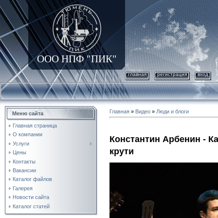
ООО НПФ "ПИК"
главная
регистрация
вход
Главная
»
Видео
»
Люди и блоги
Меню сайта
Главная страница
О компании
Константин Арбенин - Ка
Услуги
крути
Цены
Контакты
Вакансии
Каталог файлов
Галерея
Новости сайта
Каталог статей