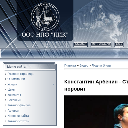
ООО НПФ "ПИК"
главная
регистрация
вход
Главная
»
Видео
»
Люди и блоги
Меню сайта
Главная страница
О компании
Константин Арбенин - С
Услуги
норовит
Цены
Контакты
Вакансии
Каталог файлов
Галерея
Новости сайта
Каталог статей