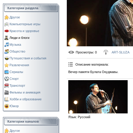
Категории раздела
Другое
Компьютерные игры
Красота и здоровье
Люди и блоги
Музыка
Общество
Просмотры
: 0
ART-SLUZA
Путешествия и события
Описание материала
:
Развлечения
Вечер памяти Булата Окуджавы.
Сериалы
Спорт
Транспорт
Фильмы и анимация
Хобби и образование
Юмор
Язык
: Русский
Категории каналов
Другое