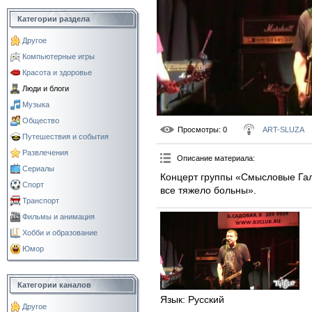
Категории раздела
Другое
Компьютерные игры
Красота и здоровье
Люди и блоги
Музыка
Общество
Просмотры
: 0
ART-SLUZA
Путешествия и события
Развлечения
Описание материала
:
Сериалы
Концерт группы «Смысловые Га
Спорт
все тяжело больны».
Транспорт
Фильмы и анимация
Хобби и образование
Юмор
Категории каналов
Язык
: Русский
Другое