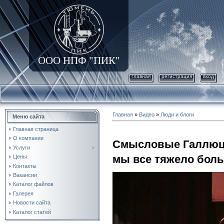
ООО НПФ "ПИК"
главная
регистрация
вход
Главная
»
Видео
»
Люди и блоги
Меню сайта
Главная страница
О компании
Смысловые Галлюци
Услуги
мы все тяжело боль
Цены
Контакты
Вакансии
Каталог файлов
Галерея
Новости сайта
Каталог статей