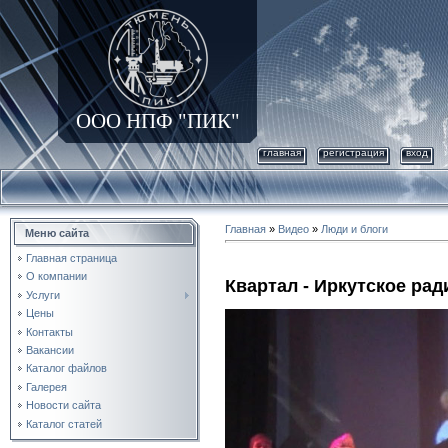
ООО НПФ "ПИК"
главная
регистрация
вход
Главная
»
Видео
»
Люди и блоги
Меню сайта
Главная страница
О компании
Квартал - Иркутское рад
Услуги
Цены
Контакты
Вакансии
Каталог файлов
Галерея
Новости сайта
Каталог статей