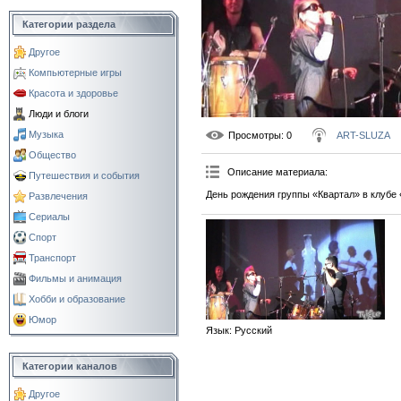
Категории раздела
Другое
Компьютерные игры
Красота и здоровье
Люди и блоги
Музыка
Просмотры
: 0
ART-SLUZA
Общество
Описание материала
:
Путешествия и события
День рождения группы «Квартал» в клубе 
Развлечения
Сериалы
Спорт
Транспорт
Фильмы и анимация
Хобби и образование
Юмор
Язык
: Русский
Категории каналов
Другое