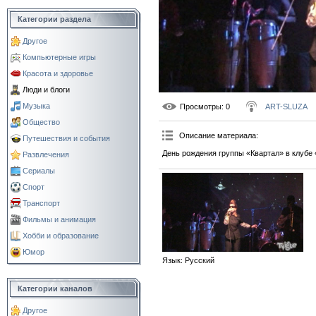
Категории раздела
Другое
Компьютерные игры
Красота и здоровье
Люди и блоги
Музыка
Просмотры
: 0
ART-SLUZA
Общество
Описание материала
:
Путешествия и события
День рождения группы «Квартал» в клубе 
Развлечения
Сериалы
Спорт
Транспорт
Фильмы и анимация
Хобби и образование
Юмор
Язык
: Русский
Категории каналов
Другое