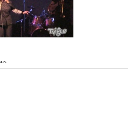
«Б2».