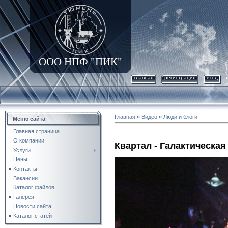
ООО НПФ "ПИК"
главная
регистрация
вход
Главная
»
Видео
»
Люди и блоги
Меню сайта
Главная страница
О компании
Квартал - Галактическа
Услуги
Цены
Контакты
Вакансии
Каталог файлов
Галерея
Новости сайта
Каталог статей