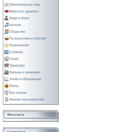
Компьютерные игры
Красота и здоровье
Люди и блоги
Музыка
Общество
Путешествия и события
Развлечения
Сериалы
Спорт
Транспорт
Фильмы и анимация
Хобби и образование
Юмор
Все каналы
Каналы пользователей
ВКонтакте
Статистика