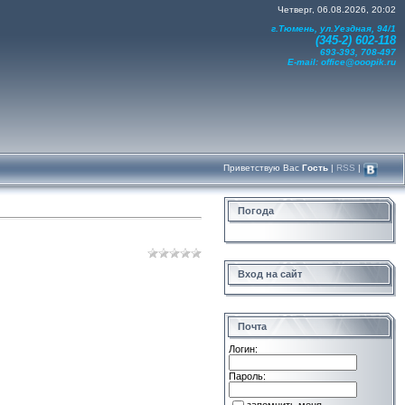
Четверг, 06.08.2026, 20:02
г.Тюмень, ул.Уездная, 94/1
(345-2) 602-118
693-393, 708-497
E-mail:
office@ooopik.ru
Приветствую Вас
Гость
|
RSS
|
Погода
Вход на сайт
Почта
Логин:
Пароль: