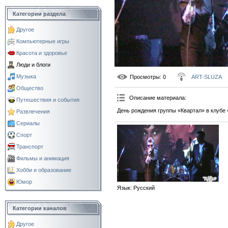
Категории раздела
Другое
Компьютерные игры
Красота и здоровье
Люди и блоги
Музыка
Просмотры
: 0
ART-SLUZA
Общество
Описание материала
:
Путешествия и события
День рождения группы «Квартал» в клубе 
Развлечения
Сериалы
Спорт
Транспорт
Фильмы и анимация
Хобби и образование
Юмор
Язык
: Русский
Категории каналов
Другое