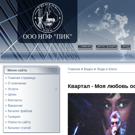
ООО НПФ "ПИК"
главная
регистрация
вход
Главная
»
Видео
»
Люди и блоги
Меню сайта
Главная страница
О компании
Квартал - Моя любовь о
Услуги
Цены
Контакты
Вакансии
Каталог файлов
Галерея
Новости сайта
Каталог статей