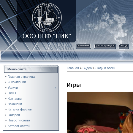
ООО НПФ "ПИК"
главная
регистрация
вход
Главная
»
Видео
»
Люди и блоги
Меню сайта
Главная страница
О компании
Игры
Услуги
Цены
Контакты
Вакансии
Каталог файлов
Галерея
Новости сайта
Каталог статей