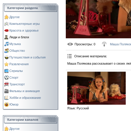
Категории раздела
Другое
Компьютерные игры
Красота и здоровье
Люди и блоги
Музыка
Просмотры
: 0
Маша Поляко
Общество
Описание материала
:
Путешествия и события
Маша Полякова рассказывает о своих лю
Развлечения
Сериалы
Спорт
Транспорт
Фильмы и анимация
Хобби и образование
Юмор
Язык
: Русский
Категории каналов
Другое