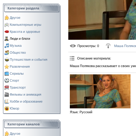
Категории раздела
Другое
Компьютерные игры
Красота и здоровье
Люди и блоги
Музыка
Просмотры
: 0
Маша Поляко
Общество
Описание материала
:
Путешествия и события
Маша Полякова рассказывает о своих ум
Развлечения
Сериалы
Спорт
Транспорт
Фильмы и анимация
Хобби и образование
Юмор
Язык
: Русский
Категории каналов
Другое