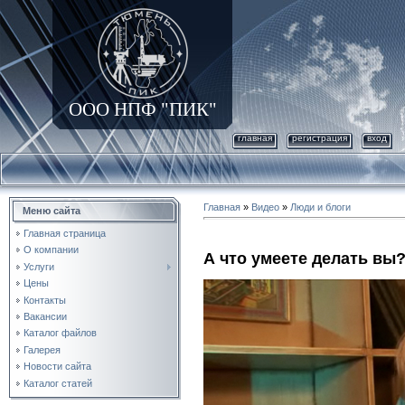
ООО НПФ "ПИК"
главная
регистрация
вход
Главная
»
Видео
»
Люди и блоги
Меню сайта
Главная страница
О компании
А что умеете делать вы
Услуги
Цены
Контакты
Вакансии
Каталог файлов
Галерея
Новости сайта
Каталог статей