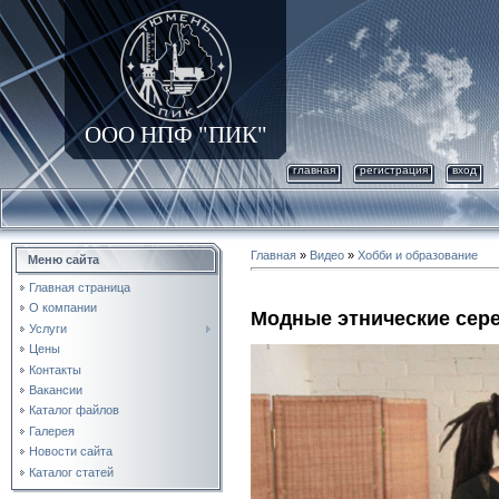
ООО НПФ "ПИК"
главная
регистрация
вход
Главная
»
Видео
»
Хобби и образование
Меню сайта
Главная страница
О компании
Модные этнические сер
Услуги
Цены
Контакты
Вакансии
Каталог файлов
Галерея
Новости сайта
Каталог статей