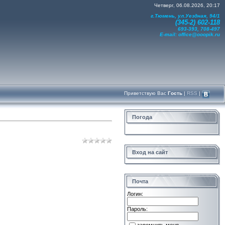
Четверг, 06.08.2026, 20:17
г.Тюмень, ул.Уездная, 94/1
(345-2) 602-118
693-393, 708-497
E-mail:
office@ooopik.ru
Приветствую Вас
Гость
|
RSS
|
Погода
Вход на сайт
Почта
Логин:
Пароль: