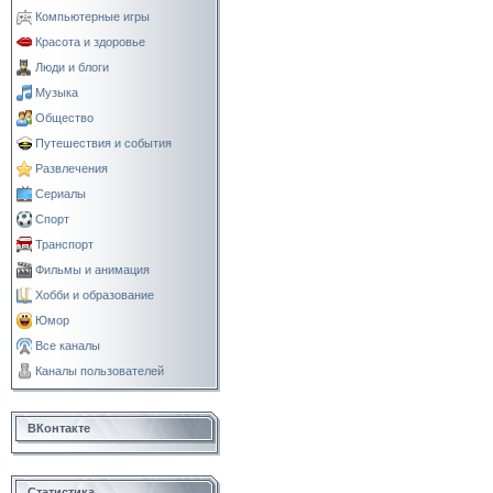
Компьютерные игры
Красота и здоровье
Люди и блоги
Музыка
Общество
Путешествия и события
Развлечения
Сериалы
Спорт
Транспорт
Фильмы и анимация
Хобби и образование
Юмор
Все каналы
Каналы пользователей
ВКонтакте
Статистика