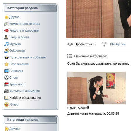
Категории раздела
Другое
Компьютерные игры
Красота и здоровье
Люди и блоги
Музыка
Просмотры
: 0
PROделки
Общество
Описание материала
:
Путешествия и события
Соня Ваганова рассказывает, как из пла
Развлечения
Сериалы
Спорт
Транспорт
Фильмы и анимация
Хобби и образование
Юмор
Язык
: Русский
Длительность материала
: 00:03:28
Категории каналов
Другое