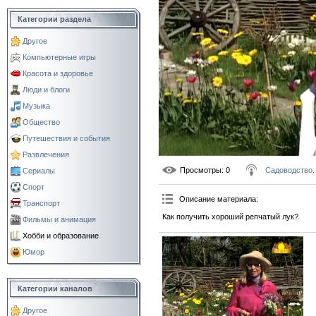
Категории раздела
Другое
Компьютерные игры
Красота и здоровье
Люди и блоги
Музыка
Общество
Путешествия и события
Развлечения
Просмотры
: 0
Садоводство.
Сериалы
Спорт
Описание материала
:
Транспорт
Как получить хороший репчатый лук?
Фильмы и анимация
Хобби и образование
Юмор
Категории каналов
Другое