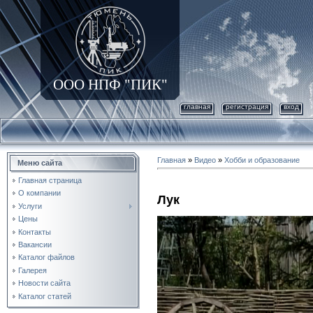
ООО НПФ "ПИК"
главная
регистрация
вход
Главная
»
Видео
»
Хобби и образование
Меню сайта
Главная страница
О компании
Лук
Услуги
Цены
Контакты
Вакансии
Каталог файлов
Галерея
Новости сайта
Каталог статей