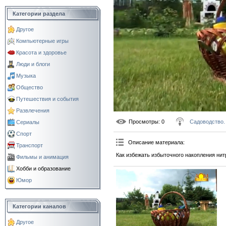
Категории раздела
Другое
Компьютерные игры
Красота и здоровье
Люди и блоги
Музыка
Общество
Путешествия и события
Развлечения
Просмотры
: 0
Садоводство.
Сериалы
Спорт
Описание материала
:
Транспорт
Как избежать избыточного накопления нит
Фильмы и анимация
Хобби и образование
Юмор
Категории каналов
Другое