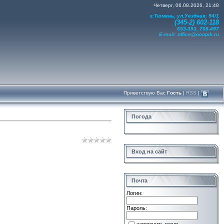
Четверг, 06.08.2026, 21:48
г.Тюмень, ул.Уездная, 94/1
(345-2) 602-118
693-393, 708-497
E-mail:
office@ooopik.ru
Приветствую Вас
Гость
|
RSS
|
Погода
Вход на сайт
Почта
Логин:
Пароль: