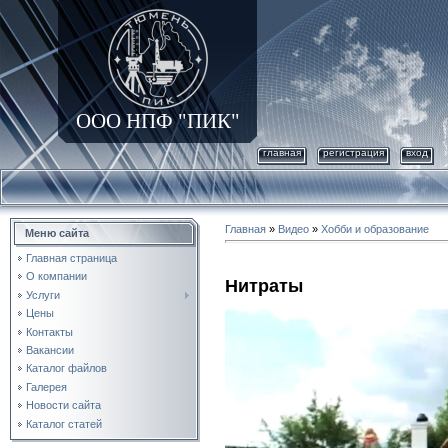
ООО НПФ "ПИК"
главная
регистрация
вход
Главная
»
Видео
»
Хобби и образование
Меню сайта
Главная страница
О компании
Нитраты
Услуги
Цены
Контакты
Вакансии
Каталог файлов
Галерея
Новости сайта
Каталог статей