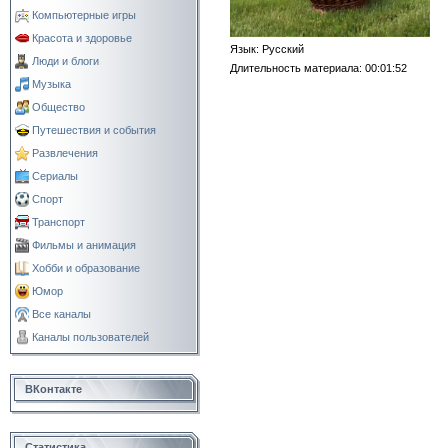
Компьютерные игры
Красота и здоровье
Язык
: Русский
Люди и блоги
Длительность материала
: 00:01:52
Музыка
Общество
Путешествия и события
Развлечения
Сериалы
Спорт
Транспорт
Фильмы и анимация
Хобби и образование
Юмор
Все каналы
Каналы пользователей
ВКонтакте
Статистика