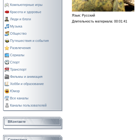
Компьютерные игры
Красота и здоровье
Язык
: Русский
Люди и блоги
Длительность материала
: 00:01:41
Музыка
Общество
Путешествия и события
Развлечения
Сериалы
Спорт
Транспорт
Фильмы и анимация
Хобби и образование
Юмор
Все каналы
Каналы пользователей
ВКонтакте
Статистика