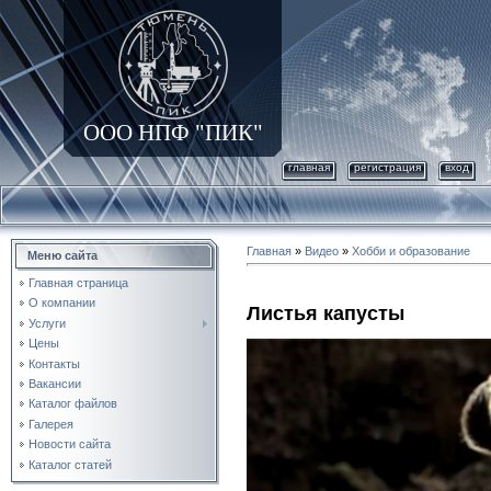
ООО НПФ "ПИК"
главная
регистрация
вход
Главная
»
Видео
»
Хобби и образование
Меню сайта
Главная страница
О компании
Листья капусты
Услуги
Цены
Контакты
Вакансии
Каталог файлов
Галерея
Новости сайта
Каталог статей