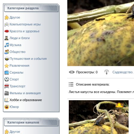
Категории раздела
Другое
Компьютерные игры
Красота и здоровье
Люди и блоги
Музыка
Общество
Путешествия и события
Развлечения
Просмотры
: 0
Садоводство.
Сериалы
Спорт
Описание материала
:
Транспорт
Листья капусты все изъедены. Повлияет л
Фильмы и анимация
Хобби и образование
Юмор
Категории каналов
Другое