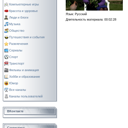
Компьютерные игры
Красота и здоровье
Язык
: Русский
Люди и блоги
Длительность материала
: 00:02:28
Музыка
Общество
Путешествия и события
Развлечения
Сериалы
Спорт
Транспорт
Фильмы и анимация
Хобби и образование
Юмор
Все каналы
Каналы пользователей
ВКонтакте
Статистика