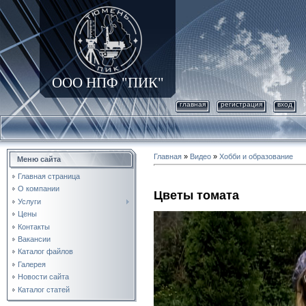
ООО НПФ "ПИК"
главная
регистрация
вход
Главная
»
Видео
»
Хобби и образование
Меню сайта
Главная страница
О компании
Цветы томата
Услуги
Цены
Контакты
Вакансии
Каталог файлов
Галерея
Новости сайта
Каталог статей