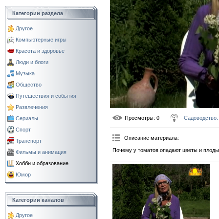
Категории раздела
Другое
Компьютерные игры
Красота и здоровье
Люди и блоги
Музыка
Общество
Путешествия и события
Развлечения
Просмотры
: 0
Садоводство.
Сериалы
Спорт
Описание материала
:
Транспорт
Почему у томатов опадают цветы и плоды
Фильмы и анимация
Хобби и образование
Юмор
Категории каналов
Другое