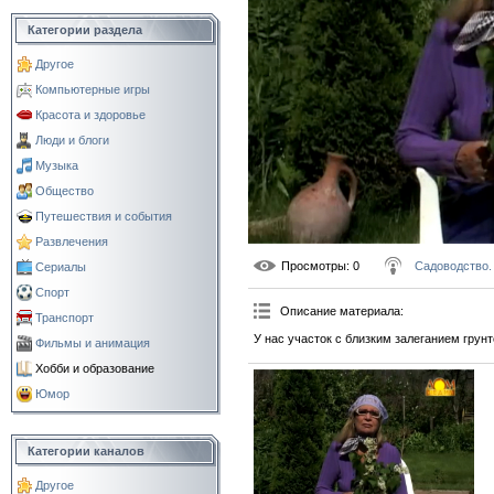
Категории раздела
Другое
Компьютерные игры
Красота и здоровье
Люди и блоги
Музыка
Общество
Путешествия и события
Развлечения
Просмотры
: 0
Садоводство.
Сериалы
Спорт
Описание материала
:
Транспорт
У нас участок с близким залеганием грунт
Фильмы и анимация
Хобби и образование
Юмор
Категории каналов
Другое