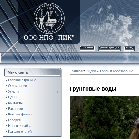
ООО НПФ "ПИК"
главная
регистрация
вход
Главная
»
Видео
»
Хобби и образование
Меню сайта
Главная страница
О компании
Грунтовые воды
Услуги
Цены
Контакты
Вакансии
Каталог файлов
Галерея
Новости сайта
Каталог статей