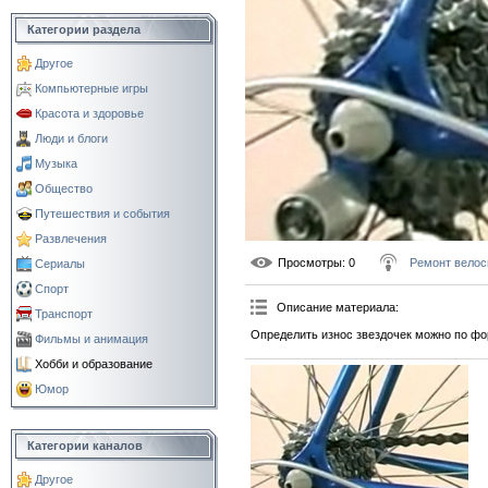
Категории раздела
Другое
Компьютерные игры
Красота и здоровье
Люди и блоги
Музыка
Общество
Путешествия и события
Развлечения
Просмотры
: 0
Ремонт велос
Сериалы
Спорт
Описание материала
:
Транспорт
Определить износ звездочек можно по фо
Фильмы и анимация
Хобби и образование
Юмор
Категории каналов
Другое