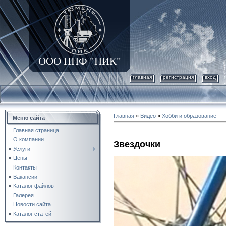
ООО НПФ "ПИК"
главная
регистрация
вход
Главная
»
Видео
»
Хобби и образование
Меню сайта
Главная страница
О компании
Звездочки
Услуги
Цены
Контакты
Вакансии
Каталог файлов
Галерея
Новости сайта
Каталог статей