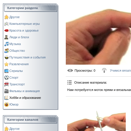
Категории раздела
Другое
Компьютерные игры
Красота и здоровье
Люди и блоги
Музыка
Общество
Путешествия и события
Развлечения
Просмотры
: 0
Учимся вязат
Сериалы
Спорт
Описание материала
:
Транспорт
Нам потребуется моток пряжи и вязальна
Фильмы и анимация
Хобби и образование
Юмор
Категории каналов
Другое