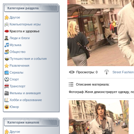
Категории раздела
Другое
Компьютерные игры
Красота и здоровье
Люди и блоги
Музыка
Общество
Путешествия и события
Развлечения
Просмотры
: 0
Street Fashion
Сериалы
Спорт
Описание материала
:
Транспорт
Фотограф Женя демонстрирует одежду, по
Фильмы и анимация
Хобби и образование
Юмор
Категории каналов
Другое