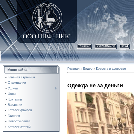
ООО НПФ "ПИК"
главная
регистрация
вход
Главная
»
Видео
»
Красота и здоровье
Меню сайта
Главная страница
О компании
Одежда не за деньги
Услуги
Цены
Контакты
Вакансии
Каталог файлов
Галерея
Новости сайта
Каталог статей