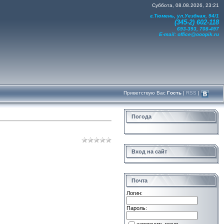
Суббота, 08.08.2026, 23:21
г.Тюмень, ул.Уездная, 94/1
(345-2) 602-118
693-393, 708-497
E-mail:
office@ooopik.ru
Приветствую Вас
Гость
|
RSS
|
Погода
Вход на сайт
Почта
Логин:
Пароль: