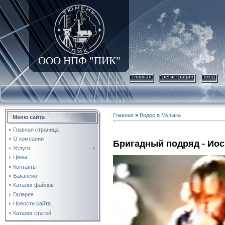
ООО НПФ "ПИК"
главная
регистрация
вход
Главная
»
Видео
»
Музыка
Меню сайта
Главная страница
О компании
Бригадный подряд - Ио
Услуги
Цены
Контакты
Вакансии
Каталог файлов
Галерея
Новости сайта
Каталог статей