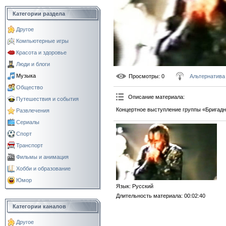
Категории раздела
Другое
Компьютерные игры
Красота и здоровье
Люди и блоги
Музыка
Просмотры
: 0
Альтернатива
Общество
Описание материала
:
Путешествия и события
Концертное выступление группы «Бригадн
Развлечения
Сериалы
Спорт
Транспорт
Фильмы и анимация
Хобби и образование
Юмор
Язык
: Русский
Длительность материала
: 00:02:40
Категории каналов
Другое