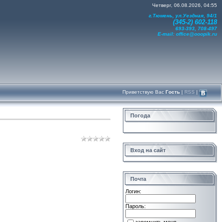
Четверг, 06.08.2026, 04:55
г.Тюмень, ул.Уездная, 94/1
(345-2) 602-118
693-393, 708-497
E-mail:
office@ooopik.ru
Приветствую Вас
Гость
|
RSS
|
Погода
Вход на сайт
Почта
Логин:
Пароль: