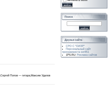
запомнить меня
Поиск
Друзья сайта
СРО С "ОИЗР"
Персональный сайт
программиста ser851
1PS.RU:
Реклама сайтов
а;Сергей Попов — гитара;Максим Удалов