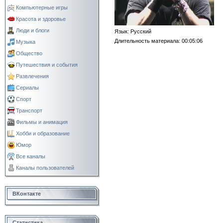
Компьютерные игры
Красота и здоровье
Люди и блоги
Язык
: Русский
Длительность материала
: 00:05:06
Музыка
Общество
Путешествия и события
Развлечения
Сериалы
Спорт
Транспорт
Фильмы и анимация
Хобби и образование
Юмор
Все каналы
Каналы пользователей
ВКонтакте
Статистика