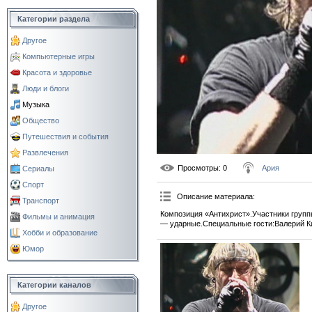
Категории раздела
Другое
Компьютерные игры
Красота и здоровье
Люди и блоги
Музыка
Общество
Путешествия и события
Развлечения
Просмотры
: 0
Ария
Сериалы
Спорт
Описание материала
:
Транспорт
Композиция «Антихрист».Участники групп
Фильмы и анимация
— ударные.Специальные гости:Валерий К
Хобби и образование
Юмор
Категории каналов
Другое