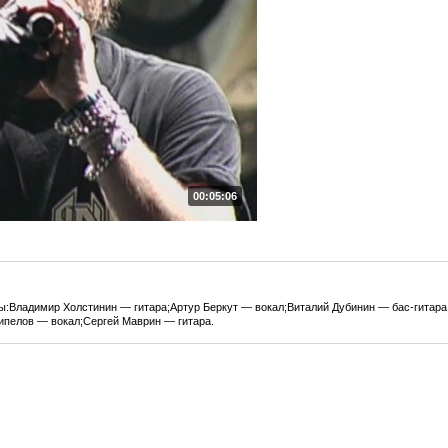
00:05:06
ы:Владимир Холстинин — гитара;Артур Беркут — вокал;Виталий Дубинин — бас-гитар
ипелов — вокал;Сергей Маврин — гитара.