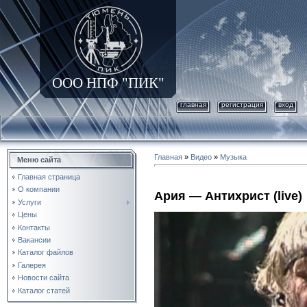
ООО НПФ "ПИК"
главная
регистрация
вход
Главная
»
Видео
»
Музыка
Меню сайта
Главная страница
О компании
Ария — Антихрист (live)
Услуги
Цены
Контакты
Вакансии
Каталог файлов
Галерея
Новости сайта
Каталог статей